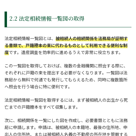
2.2 法定相続情報一覧図の取得
法定相続情報一覧図とは、
被相続人の相続関係を法務局が証明す
る書類で、戸籍謄本の束に代わるものとして利用できる便利な制
度
です。遺産調査を効率的に進めるうえで非常に役立ちます。
この一覧図を取得しておけば、複数の金融機関に照会する際に、
それぞれに戸籍の束を提出する必要がなくなります。一覧図は法
務局から無料で何通でも発行してもらえるため、同時に複数箇所
へ照会を行う場合に特に便利です。
法定相続情報一覧図を取得するには、まず被相続人の出生から死
亡までの戸籍謄本をすべて収集します。
次に、相続関係を一覧にした図を作成し、必要書類とともに法務
局に申請します。申請は、被相続人の本籍地、最後の住所地、申
出人の住所地、または被相続人名義の不動産の所在地を管轄する