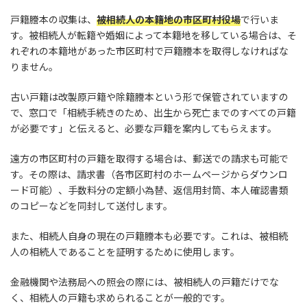
戸籍謄本の収集は、
被相続人の本籍地の市区町村役場
で行いま
す。被相続人が転籍や婚姻によって本籍地を移している場合は、そ
れぞれの本籍地があった市区町村で戸籍謄本を取得しなければな
りません。
古い戸籍は改製原戸籍や除籍謄本という形で保管されていますの
で、窓口で「相続手続きのため、出生から死亡までのすべての戸籍
が必要です」と伝えると、必要な戸籍を案内してもらえます。
遠方の市区町村の戸籍を取得する場合は、郵送での請求も可能で
す。その際は、請求書（各市区町村のホームページからダウンロ
ード可能）、手数料分の定額小為替、返信用封筒、本人確認書類
のコピーなどを同封して送付します。
また、相続人自身の現在の戸籍謄本も必要です。これは、被相続
人の相続人であることを証明するために使用します。
金融機関や法務局への照会の際には、被相続人の戸籍だけでな
く、相続人の戸籍も求められることが一般的です。