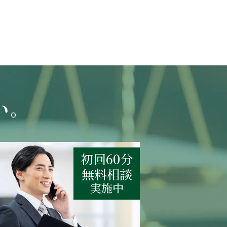
い。
初回60分
無料相談
実施中